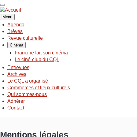
Aller
au
contenu
Menu
principal
Agenda
NAVIGATION
Brèves
PRINCIPALE
Revue culturelle
Cinéma
Francine fait son cinéma
Le ciné-club du CQL
Entrevues
Archives
Le CQL a organisé
Commerces et lieux culturels
Qui sommes-nous
Adhérer
Contact
Mentions légales