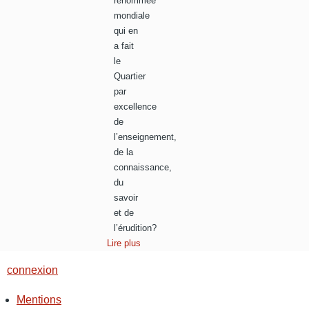
renommée
mondiale
qui en
a fait
le
Quartier
par
excellence
de
l’enseignement,
de la
connaissance,
du
savoir
et de
l’érudition?
Lire plus
connexion
Mentions