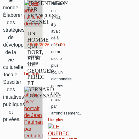
le
PRÉSENTATION
Hillairet
monde.
PAR
en
Élaborer
FRANÇOISE
1960,
CHENET
des
il y
stratégies
avait
UN
de
déjà
HOMME
développement
29/05/2026 - 19:00
eu, un
QUI
DORT,
demi-
de la
Soirée
FILM
siècle
vie
consa
DE
plus
culturelle
GEORGES
tôt, un
Lire plus
locale
PEREC
dictionnaire
Susciter
ET
de ces
BERNARD
des
rues,
QUEYSANNE
initiatives
mais
publiques
par
et
arrondissement...
privées.
Lire plus