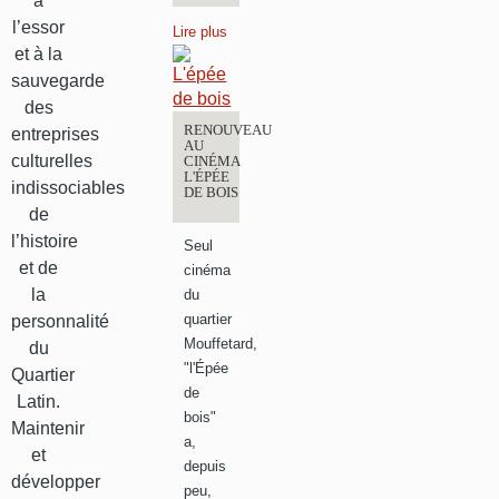
à
l’essor
Lire plus
et à la
sauvegarde
des
RENOUVEAU
entreprises
AU
culturelles
CINÉMA
L'ÉPÉE
indissociables
DE BOIS
de
l’histoire
Seul
et de
cinéma
la
du
quartier
personnalité
Mouffetard,
du
"l'Épée
Quartier
de
Latin.
bois"
Maintenir
a,
et
depuis
développer
peu,