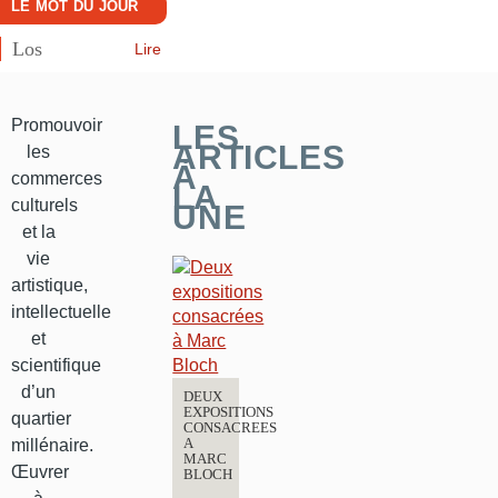
LE MOT DU JOUR
Los
Lire
Promouvoir
LES
ARTICLES
les
À
commerces
LA
culturels
UNE
et la
vie
artistique,
intellectuelle
et
scientifique
d’un
DEUX
EXPOSITIONS
quartier
CONSACREES
A
millénaire.
MARC
Œuvrer
BLOCH