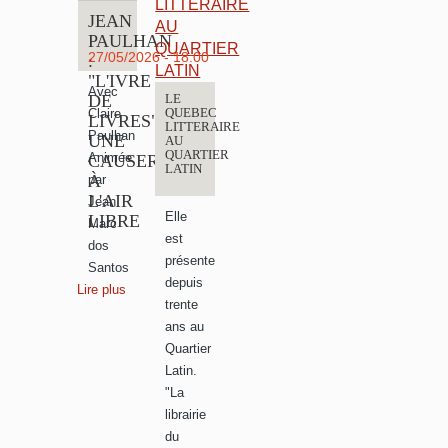
JEAN
PAULHAN
27/05/2026 - 18:00
:
"L'IVRE
Avec
DE
LE
QUEBEC
Claire
LIVRES"
LITTERAIRE
Paulhan
UNE
AU
QUARTIER
Animée
CAUSERIE
LATIN
À
par
L'AIR
Jean
Elle
LIBRE
Marc
est
dos
présente
Santos
depuis
Lire plus
trente
ans au
Quartier
Latin.
"La
librairie
du