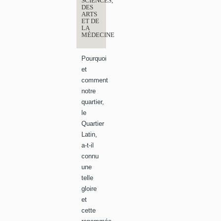
SCIENCES,
DES
ARTS
ET DE
LA
MÉDECINE
Pourquoi
et
comment
notre
quartier,
le
Quartier
Latin,
a-t-il
connu
une
telle
gloire
et
cette