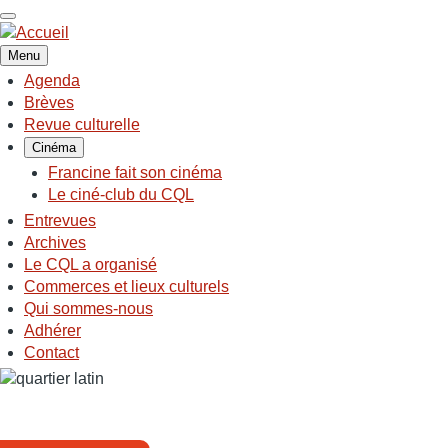
Aller
au
contenu
Menu
principal
Agenda
NAVIGATION
Brèves
PRINCIPALE
Revue culturelle
Cinéma
Francine fait son cinéma
Le ciné-club du CQL
Entrevues
Archives
Le CQL a organisé
Commerces et lieux culturels
Qui sommes-nous
Adhérer
Contact