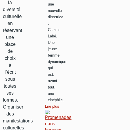
la
une
diversité
nouvelle
culturelle
directrice
en
:
Camille
réservant
Labé.
une
Une
place
jeune
de
femme
choix
dynamique
à
qui
l’écrit
est,
sous
avant
toutes
tout,
ses
une
formes.
cinéphile.
Lire plus
Organiser
des
manifestations
culturelles