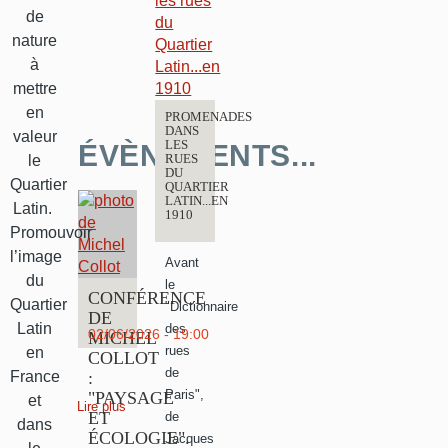
de
nature
à
mettre
en
PROMENADES
DANS
valeur
LES
ÉVÈNEMENTS...
le
RUES
DU
Quartier
QUARTIER
LATIN...EN
Latin.
1910
Promouvoir
l’image
Avant
du
le
CONFÉRENCE
Quartier
"Dictionnaire
DE
Latin
des
02/06/2026 - 19:00
MICHEL
rues
en
COLLOT
de
France
:
Paris",
"PAYSAGE
et
Lire plus
ET
de
dans
ÉCOLOGIE".
Jacques