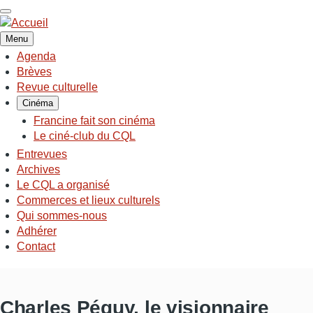
Aller
au
contenu
Menu
principal
Agenda
NAVIGATION
Brèves
PRINCIPALE
Revue culturelle
Cinéma
Francine fait son cinéma
Le ciné-club du CQL
Entrevues
Archives
Le CQL a organisé
Commerces et lieux culturels
Qui sommes-nous
Adhérer
Contact
Charles Péguy, le visionnaire