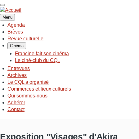
Aller
au
contenu
Menu
principal
Agenda
NAVIGATION
Brèves
PRINCIPALE
Revue culturelle
Cinéma
Francine fait son cinéma
Le ciné-club du CQL
Entrevues
Archives
Le CQL a organisé
Commerces et lieux culturels
Qui sommes-nous
Adhérer
Contact
Exposition "Visages" d'Akira