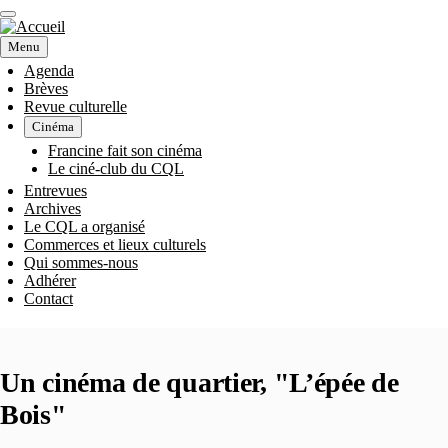
Aller
au
contenu
Menu
principal
Agenda
Brèves
NAVIGATION
Revue culturelle
Cinéma
PRINCIPALE
Francine fait son cinéma
Le ciné-club du CQL
Entrevues
Archives
Le CQL a organisé
Commerces et lieux culturels
Qui sommes-nous
Adhérer
Contact
Un cinéma de quartier, "L’épée de
Bois"