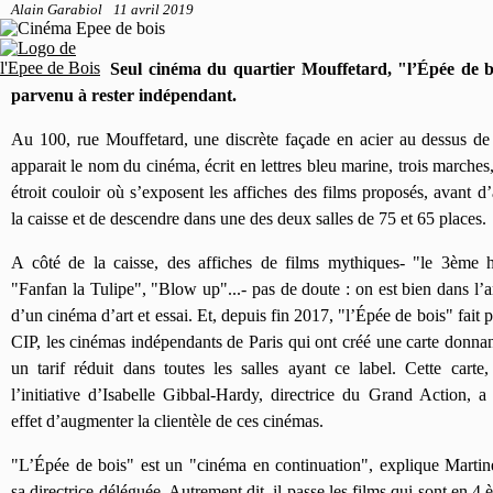
Alain Garabiol
11 avril 2019
Seul cinéma du quartier Mouffetard, "l’Épée de b
parvenu à rester indépendant.
Au 100, rue Mouffetard, une discrète façade en acier au dessus de 
apparait le nom du cinéma, écrit en lettres bleu marine, trois marches
étroit couloir où s’exposent les affiches des films proposés, avant d’
la caisse et de descendre dans une des deux salles de 75 et 65 places.
A côté de la caisse, des affiches de films mythiques- "le 3ème
"Fanfan la Tulipe", "Blow up"...- pas de doute : on est bien dans l
d’un cinéma d’art et essai. Et, depuis fin 2017, "l’Épée de bois" fait p
CIP, les cinémas indépendants de Paris qui ont créé une carte donnan
un tarif réduit dans toutes les salles ayant ce label. Cette carte,
l’initiative d’Isabelle Gibbal-Hardy, directrice du Grand Action, a
effet d’augmenter la clientèle de ces cinémas.
"L’Épée de bois" est un "cinéma en continuation", explique Martin
sa directrice déléguée. Autrement dit, il passe les films qui sont en 4