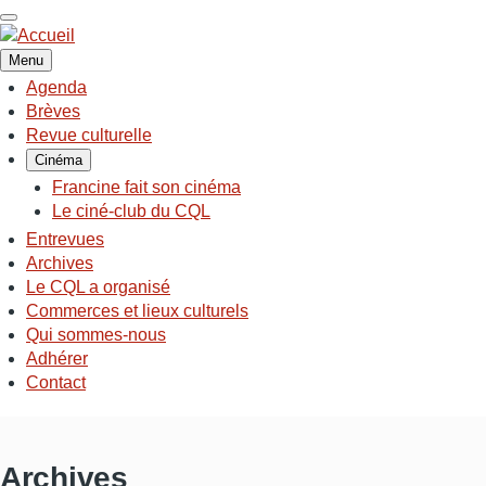
Aller
au
contenu
Menu
principal
Agenda
NAVIGATION
Brèves
PRINCIPALE
Revue culturelle
Cinéma
Francine fait son cinéma
Le ciné-club du CQL
Entrevues
Archives
Le CQL a organisé
Commerces et lieux culturels
Qui sommes-nous
Adhérer
Contact
Archives