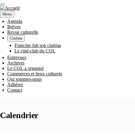
Aller
au
contenu
Menu
principal
Agenda
Brèves
NAVIGATION
Revue culturelle
Cinéma
PRINCIPALE
Francine fait son cinéma
Le ciné-club du CQL
Entrevues
Archives
Le CQL a organisé
Commerces et lieux culturels
Qui sommes-nous
Adhérer
Contact
Calendrier