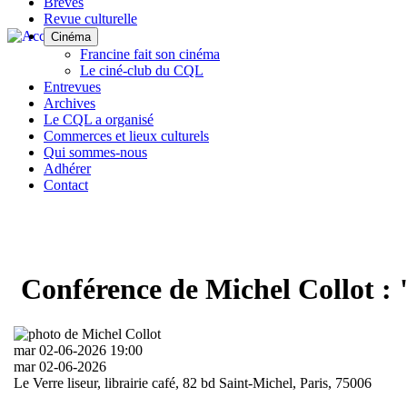
NAVIGATION
Brèves
Aller
Revue culturelle
PRINCIPALE
au
Cinéma
contenu
Francine fait son cinéma
principal
Le ciné-club du CQL
Entrevues
Archives
Le CQL a organisé
Commerces et lieux culturels
Qui sommes-nous
Adhérer
Contact
Conférence de Michel Collot : 
mar 02-06-2026 19:00
mar 02-06-2026
Le Verre liseur, librairie café, 82 bd Saint-Michel, Paris, 75006