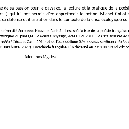
e de sa passion pour le paysage, la lecture et la pratique de la poésie
art…) qui lui ont permis d’en approfondir la notion, Michel Collot 
vêt sa défense et illustration dans le contexte de la crise écologique 
’université Sorbonne Nouvelle Paris 3. Il est spécialiste de la poésie françai
artistiques du paysage (
La Pensée-paysage
, Actes Sud, 2011 ;
La Face sensible de 
aphie littéraire
, Corti, 2014) et de l’écopoétique (
Un nouveau sentiment de la n
s
(Tarabuste, 2022). L’Académie française lui a décerné en 2019 un Grand Prix p
Mentions légales
PIED
DE
PAGE