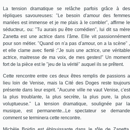
La tension dramatique se relâche parfois grâce à des
répliques savoureuses: "Le besoin d'amour des femmes
mariées est immense et je me plais à le combler", affirme le
séducteur,. ou: "Tu aurais pu être comédien", lui dit sa mère
Zanetta est une actrice dans l'âme. Elle vit passionnément
pour son métier. "Quand on n'a pas d'amour, on a la scène" ,
et elle clame avec fierté :"Je suis une actrice, une véritable
actrice, maitresse de ma voix, de mes gestes!" Un moment
fort de la pièce est le "jeu de la vérité" auquel ils se prêtent.
Cette rencontre entre ces deux êtres remplis de passions a
lieu loin de Venise, mais la Cité des Doges reste toujours
présente dans leur esprit. "Aucune ville ne vaut Venise, c'est
la plus troublante, la plus secrète, la plus pure, la plus
voluptueuse." La tension dramatique, soulignée par la
musique, est permanente...Le spectateur se demande
comment se terminera cette rencontre.
Michèle Boidin est éblouissante dans le rôle de Zanetta.