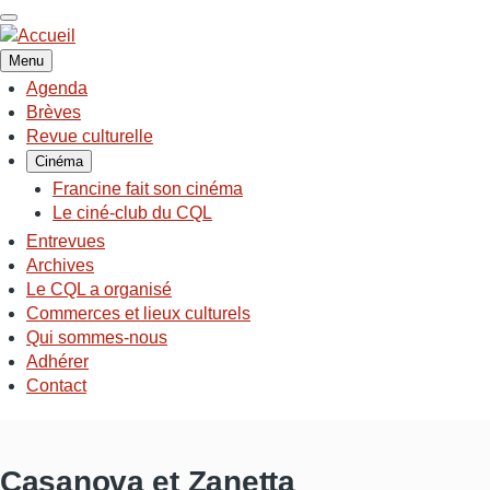
Aller
au
contenu
Menu
principal
Agenda
NAVIGATION
Brèves
PRINCIPALE
Revue culturelle
Cinéma
Francine fait son cinéma
Le ciné-club du CQL
Entrevues
Archives
Le CQL a organisé
Commerces et lieux culturels
Qui sommes-nous
Adhérer
Contact
Casanova et Zanetta